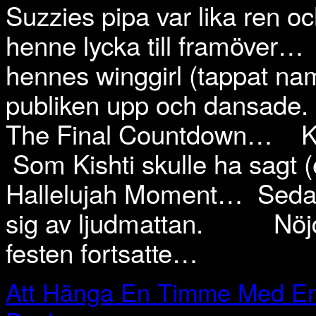
Suzzies pipa var lika ren o
henne lycka till framöver…
hennes winggirl (tappat nam
publiken upp och dansade.
The Final Countdown…
K
Som Kishti skulle ha sagt (e
Hallelujah Moment…
Sedan
sig av ljudmattan.
Nöj
festen fortsatte…
Att Hänga En Timme Med En 