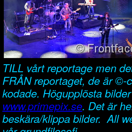
TILL vårt reportage men det ä
FRÅN reportaget, de är ©-
kodade. Högupplösta bilder 
www.primepix.se
. Det är hel
beskära/klippa bilder. All w
vår grundfilosofi.