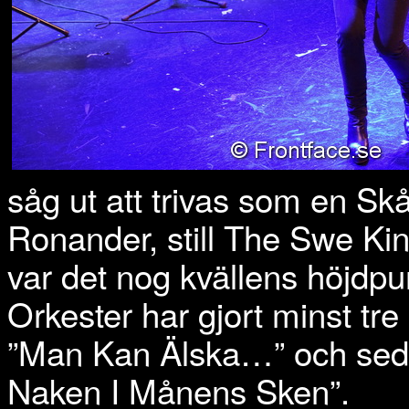
såg ut att trivas som en Sk
Ronander, still The Swe K
var det nog kvällens höjdpu
Orkester har gjort minst tr
”Man Kan Älska…” och sed
Naken I Månens Sken”.