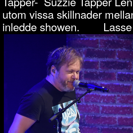
Tapper-
Suzzie Tapper
Len
utom vissa skillnader mell
inledde showen.
Lasse