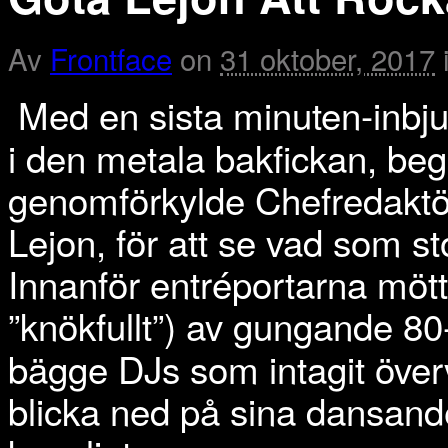
Av
Frontface
on
31 oktober, 2017
Med en sista minuten-inbj
i den metala bakfickan, be
genomförkylde Chefredaktör P
Lejon, för att se vad som st
Innanför entréportarna mött
”knökfullt”) av gungande 80-
bägge DJs som intagit över
blicka ned på sina dansand